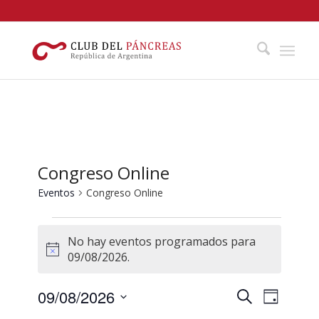
Congreso Online
Eventos
Congreso Online
Eventos
No hay eventos programados para
en
Aviso
09/08/2026.
09/08/2026
Navegació
Naveg
09/08/2026
Buscar
Día
de
de
Selecciona